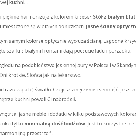
owej kuchni…
ki pięknie harmonizuje z kolorem krzeseł.
Stół z białym bl
y umieszczone są w białych doniczkach.
Jasne ściany optycz
tym samym kolorze optycznie wydłuża ścianę. Łagodna krzy
ęte szafki z białymi frontami dają poczucie ładu i porządku.
zględu na podobieństwo jesiennej aury w Polsce i w Skandyna
Dni krótkie. Słońca jak na lekarstwo.
d razu zapalać światło. Czujesz zmęczenie i senność. Jeszcz
ętrze kuchni powoli Ci nabrać sił.
ętrza, jasne meble i dodatki w kilku podstawowych kolorac
 oku tylko
minimalną ilość bodźców
. Jest to korzystne nie
 harmonijną przestrzeń.