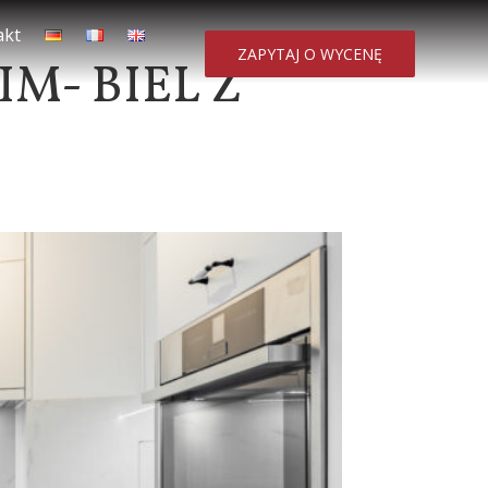
akt
ZAPYTAJ O WYCENĘ
M- BIEL Z