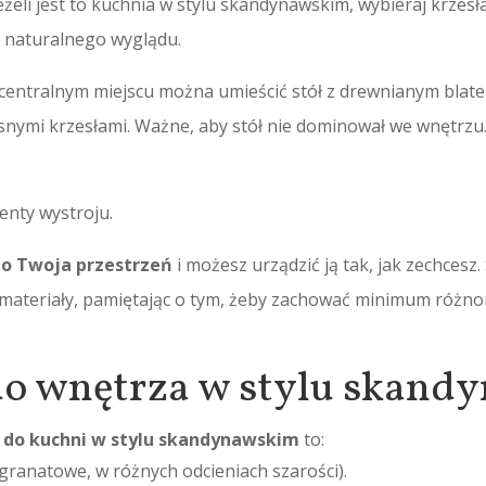
eżeli jest to kuchnia w stylu skandynawskim, wybieraj krzesł
 naturalnego wyglądu.
centralnym miejscu można umieścić stół z drewnianym blate
asnymi krzesłami. Ważne, aby stół nie dominował we wnętrz
nty wystroju.
to Twoja przestrzeń
i możesz urządzić ją tak, jak zechces
materiały, pamiętając o tym, żeby zachować minimum różno
o wnętrza w stylu skand
 do kuchni w stylu skandynawskim
to:
ranatowe, w różnych odcieniach szarości).