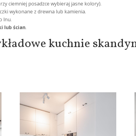
przy ciemniej posadzce wybieraj jasne kolory).
iczki wykonane z drewna lub kamienia.
o lnu.
i lub ścian
.
ykładowe kuchnie skandy