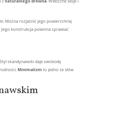
a z
naturalnego drewna
. Widoczne słoje i
m. Można rozjaśnić jego powierzchnię
u. Jego konstrukcja powinna sprawiać
z. Styl skandynawski daje swobodę
rodności.
Minimalizm
to jedno ze słów
ynawskim