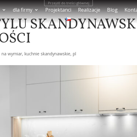
Przejdź do treści głównej
dla firmy
Projektanci
Realizacje
Blog
Kont
TYLU SKANDYNAWSKI
OŚCI
e na wymiar
,
kuchnie skandynawskie
,
pl