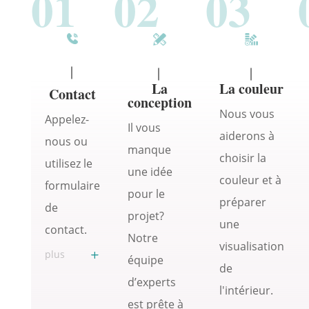
01
02
03
La
La couleur
Contact
conception
Nous vous
Appelez-
Il vous
aiderons à
nous ou
manque
choisir la
utilisez le
une idée
couleur et à
formulaire
pour le
préparer
de
projet?
une
contact.
Notre
visualisation
plus
équipe
de
d’experts
l'intérieur.
est prête à