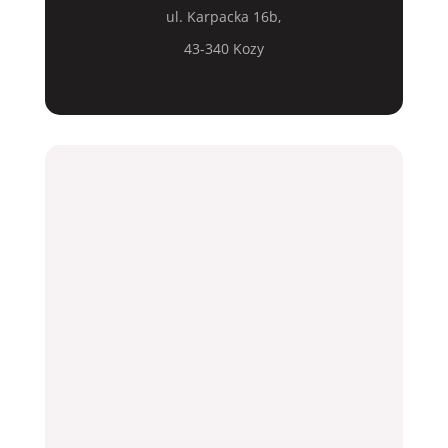
ul. Karpacka 16b,
43-340 Kozy