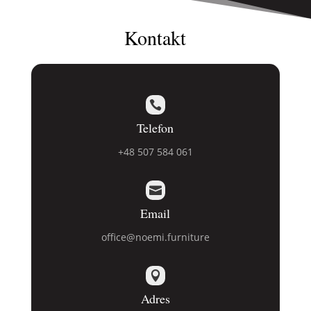
Kontakt

Telefon
+48 507 584 061

Email
office@noemi.furniture

Adres