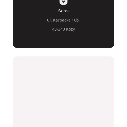

Adres
ul. Karpacka 16b,
43-340 Kozy